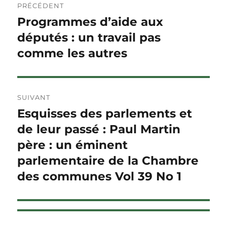
PRÉCÉDENT
de
Programmes d’aide aux
Article
précédent :
députés : un travail pas
l'article
comme les autres
SUIVANT
Esquisses des parlements et
Article
Suivant :
de leur passé : Paul Martin
père : un éminent
parlementaire de la Chambre
des communes Vol 39 No 1