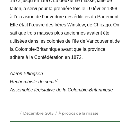
1872 jusqu’en 1897. La deuxième masse, faite de
laiton, a servi pour la première fois le 10 février 1898
à l’occasion de l’ouverture des édifices du Parlement.
Elle était l’œuvre des frères Winslow, de Chicago. On
sait que trois masses plus anciennes avaient été
utilisées dans les colonies de l’île de Vancouver et de
la Colombie-Britannique avant que la province
adhère à la Confédération en 1872.
Aaron Ellingsen
Recherchiste de comité
Assemblée législative de la Colombie-Britannique
Auteur
Publié
Catégories
Décembre, 2015
À propos de la masse
le
Navigation