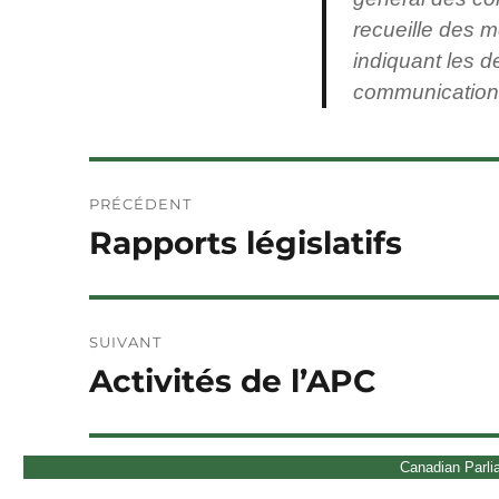
recueille des 
indiquant les de
communication
Navigation
PRÉCÉDENT
de
Rapports législatifs
Article
précédent :
l'article
SUIVANT
Activités de l’APC
Article
Suivant :
Canadian Parli