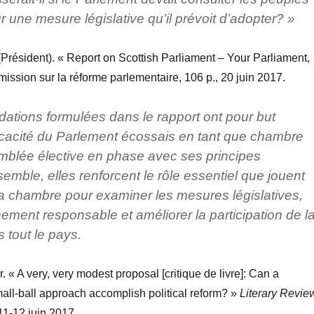
 une mesure législative qu’il prévoit d’adopter? »
résident). « Report on Scottish Parliament – Your Parliament,
ission sur la réforme parlementaire, 106 p., 20 juin 2017.
tions formulées dans le rapport ont pour but
fficacité du Parlement écossais en tant que chambre
mblée élective en phase avec ses principes
emble, elles renforcent le rôle essentiel que jouent
la chambre pour examiner les mesures législatives,
nement responsable et améliorer la participation de l
 tout le pays.
 « A very, very modest proposal [critique de livre]: Can a
all-ball approach accomplish political reform? »
Literary Revie
11-12 juin 2017.