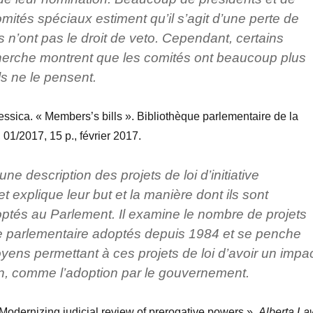
tés spéciaux estiment qu’il s’agit d’une perte de
s n’ont pas le droit de veto. Cependant, certains
herche montrent que les comités ont beaucoup plus
ls ne le pensent.
essica. « Members’s bills ». Bibliothèque parlementaire de la
01/2017, 15 p., février 2017.
une description des projets de loi d’initiative
t explique leur but et la manière dont ils sont
optés au Parlement. Il examine le nombre de projets
tive parlementaire adoptés depuis 1984 et se penche
yens permettant à ces projets de loi d’avoir un impa
ion, comme l’adoption par le gouvernement.
« Modernizing judicial review of prerogative powers ».
Alberta La