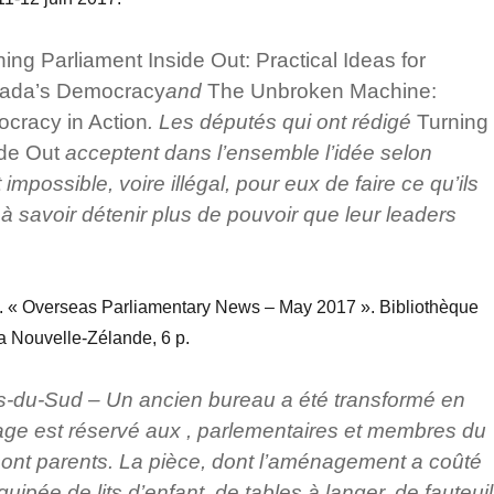
ning Parliament Inside Out: Practical Ideas for
ada’s Democracy
and
The Unbroken Machine:
cracy in Action
. Les députés qui ont rédigé
Turning
ide Out
acceptent dans l’ensemble l’idée selon
it impossible, voire illégal, pour eux de faire ce qu’ils
, à savoir détenir plus de pouvoir que leur leaders
.
. « Overseas Parliamentary News – May 2017 ». Bibliothèque
a Nouvelle-Zélande, 6 p.
s-du-Sud – Un ancien bureau a été transformé en
sage est réservé aux , parlementaires et membres du
sont parents. La pièce, dont l’aménagement a coûté
uipée de lits d’enfant, de tables à langer, de fauteui