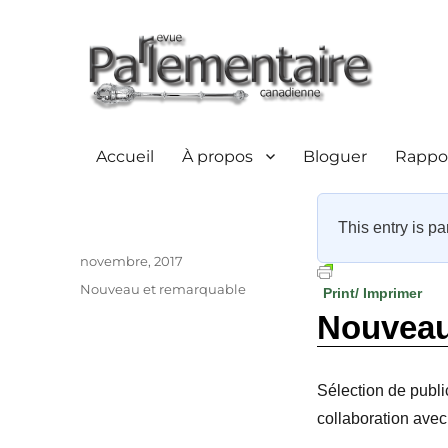
Accueil
À propos
Bloguer
Rappor
This entry is pa
Auteur
Publié
novembre, 2017
le
Catégories
Nouveau et remarquable
Print/ Imprimer
Nouveaux
Sélection de publi
collaboration avec