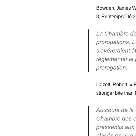
Bowden, James W.J
8, Printemps/Été 
La Chambre des
prorogations. 
s’avéreraient ê
réglementer le 
prorogation.
Hazell, Robert. « 
stronger bite than
Au cours de la
Chambre des c
pressentis aux 
placés en vue 