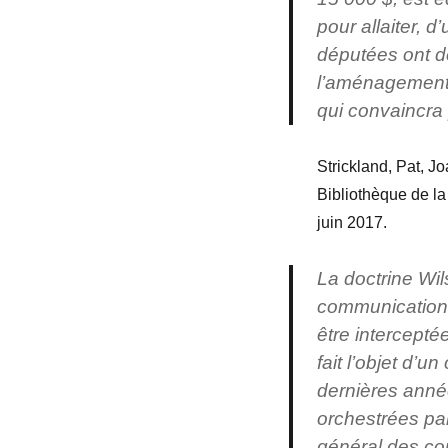
pour allaiter, d
députées ont d
l’aménagement 
qui convaincra
Strickland, Pat, 
Bibliothèque de l
juin 2017.
La doctrine Wil
communications
être intercepté
fait l’objet d’
dernières année
orchestrées pa
général des c