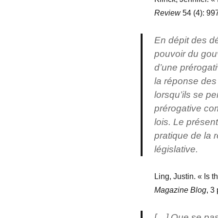
Review
54 (4): 99
En dépit des dé
pouvoir du gouv
d’une prérogativ
la réponse des
lorsqu’ils se p
prérogative co
lois. Le présen
pratique de la r
législative.
Ling, Justin. « Is 
Magazine Blog
, 3
[…] Que se pass