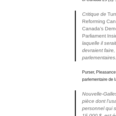
Critique de
Tur
Reforming Can
Canada’s Demo
Parliament Ins
laquelle il sera
devraient faire
parlementaires
Purser, Pleasance
parlementaire de l
Nouvelle-Galle
pièce dont l’u
personnel qui 
15 000 $, est éq