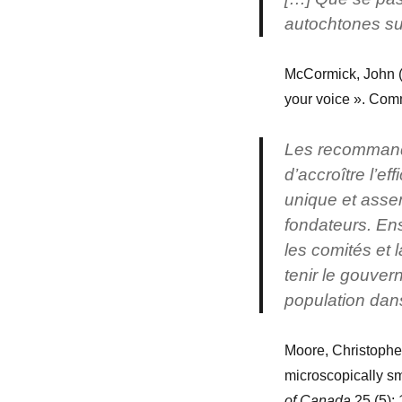
autochtones sur
McCormick, John (P
your voice ». Comm
Les recommanda
d’accroître l’e
unique et asse
fondateurs. Ens
les comités et 
tenir le gouver
population dans
Moore, Christopher.
microscopically sm
of Canada
25 (5): 