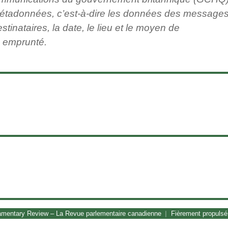
métadonnées, c’est-à-dire les données des message
stinataires, la date, le lieu et le moyen de
 emprunté.
amentary Review – La Revue parlementaire canadienne
Fièrement propuls