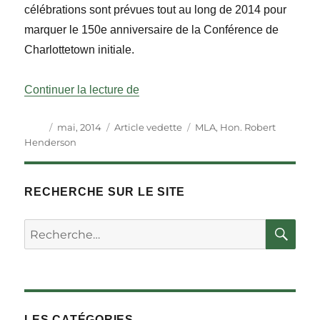
célébrations sont prévues tout au long de 2014 pour
marquer le 150e anniversaire de la Conférence de
Charlottetown initiale.
« Une année mémorable : un cent ci
Continuer la lecture de
Auteur
Publié
Catégories
Étiquettes
mai, 2014
Article vedette
MLA
,
Hon. Robert
le
Henderson
RECHERCHE SUR LE SITE
RE
Rechercher :
LES CATÉGORIES