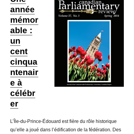
année
mémor
able :
un
cent
cinqua
ntenair
e à
célébr
er
L’Île-du-Prince-Édouard est fière du rôle historique
qu’elle a joué dans l’édification de la fédération. Des