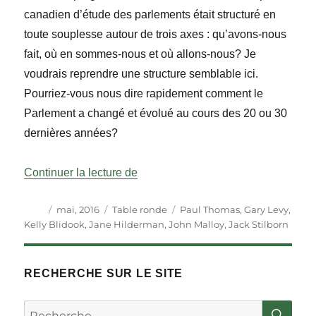
canadien d’étude des parlements était structuré en
toute souplesse autour de trois axes : qu’avons-nous
fait, où en sommes-nous et où allons-nous? Je
voudrais reprendre une structure semblable ici.
Pourriez-vous nous dire rapidement comment le
Parlement a changé et évolué au cours des 20 ou 30
dernières années?
« Table ronde : Réforme parlementair
Continuer la lecture de
Auteur
Publié
Catégories
Étiquettes
mai, 2016
Table ronde
Paul Thomas
,
Gary Levy
,
le
Kelly Blidook
,
Jane Hilderman
,
John Malloy
,
Jack Stilborn
RECHERCHE SUR LE SITE
RE
Rechercher :