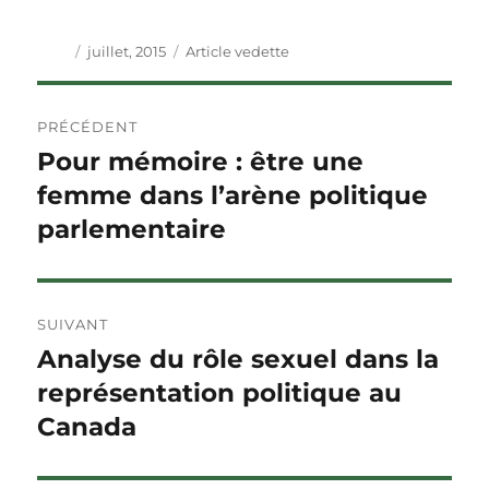
Auteur
Publié
Catégories
juillet, 2015
Article vedette
le
Navigation
PRÉCÉDENT
de
Pour mémoire : être une
Article
précédent :
femme dans l’arène politique
l'article
parlementaire
SUIVANT
Analyse du rôle sexuel dans la
Article
Suivant :
représentation politique au
Canada