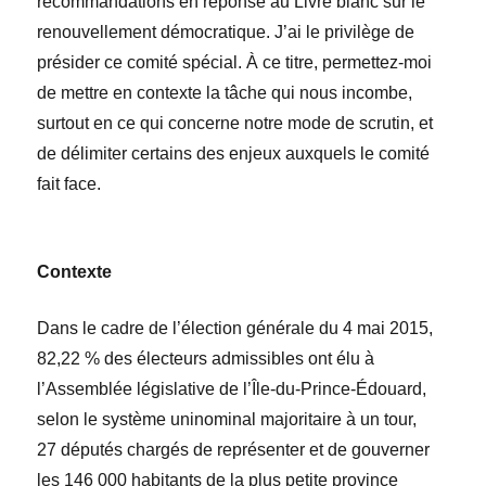
recommandations en réponse au
Livre blanc sur le
renouvellement démocratique
. J’ai le privil
è
ge de
présider ce comité spécial.
À ce titre,
permettez-moi
de mettre en contexte la tâche qui nous incombe,
surtout en ce qui concerne notre mode de scrutin, et
de d
élimiter certains des enjeux auxquels le
comité
fait face.
Contexte
Dans le cadre de l’élection générale du 4
mai
2015,
82,22
% des électeurs admissibles ont élu
à
l’Assembl
ée lé
gislative de l’Île-du-Prince-Édouard,
selon le système uninominal majoritaire à un tour,
27
députés chargés de représenter et de gouverner
les 146
000
habitants de la plus petite province