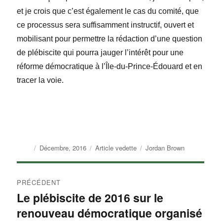
et je crois que c’est également le cas du comité, que
ce processus sera suffisamment instructif, ouvert et
mobilisant pour permettre la rédaction d’une question
de pl
é
biscite qui pourra jauger l’intérêt pour une
réforme démocratique à l’Île-du-Prince-Édouard et en
tracer la voie.
Auteur
Publié
Catégories
Étiquettes
Décembre, 2016
Article vedette
Jordan Brown
le
Navigation
PRÉCÉDENT
de
Le plébiscite de 2016 sur le
Article
renouveau démocratique organisé
précédent :
l'article