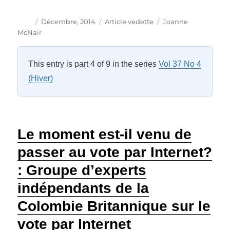
Auteur
Publié
Catégories
Étiquettes
Décembre, 2014
Article vedette
Joanne
le
McNair
This entry is part 4 of 9 in the series
Vol 37 No 4
(Hiver)
Le moment est-il venu de
passer au vote par Internet?
: Groupe d’experts
indépendants de la
Colombie Britannique sur le
vote par Internet