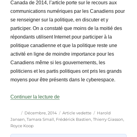
Canada de 2014, l’article porte sur le recours aux
communications numériques par les Canadiens pour
se renseigner sur la politique, en discuter et y
participer. On a constaté que moins de la moitié des
répondants utilisent Internet pour participer à la
politique canadienne et que la politique reste une
activité en ligne de moindre importance pour les
Canadiens même si les gouvernements, les
politiciens et les partis politiques ont pris les grands
moyens pour être présents dans le cyberespace.
« L’activité politique en ligne au Ca
Continuer la lecture de
Auteur
Publié
Catégories
Étiquettes
Décembre, 2014
Article vedette
Harold
le
Jansen
,
Tamara Small
,
Frédérick Bastien
,
Thierry Giasson
,
Royce Koop