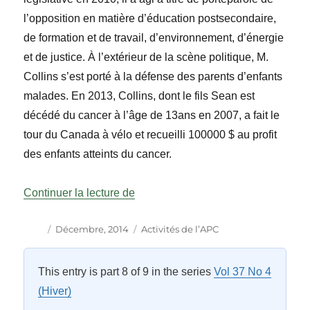
l’opposition en matière d’éducation postsecondaire,
de formation et de travail, d’environnement, d’énergie
et de justice. À l’extérieur de la scène politique, M.
Collins s’est porté à la défense des parents d’enfants
malades. En 2013, Collins, dont le fils Sean est
décédé du cancer à l’âge de 13ans en 2007, a fait le
tour du Canada à vélo et recueilli 100000 $ au profit
des enfants atteints du cancer.
« Activités de l’APC : La scène ca
Continuer la lecture de
Auteur
Publié
Catégories
Décembre, 2014
Activités de l’APC
le
This entry is part 8 of 9 in the series
Vol 37 No 4
(Hiver)