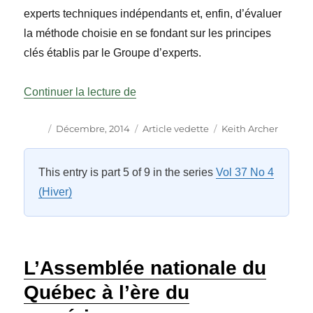
experts techniques indépendants et, enfin, d’évaluer
la méthode choisie en se fondant sur les principes
clés établis par le Groupe d’experts.
« Le moment est-il venu de passer a
Continuer la lecture de
Auteur
Publié
Catégories
Étiquettes
Décembre, 2014
Article vedette
Keith Archer
le
This entry is part 5 of 9 in the series
Vol 37 No 4
(Hiver)
L’Assemblée nationale du
Québec à l’ère du