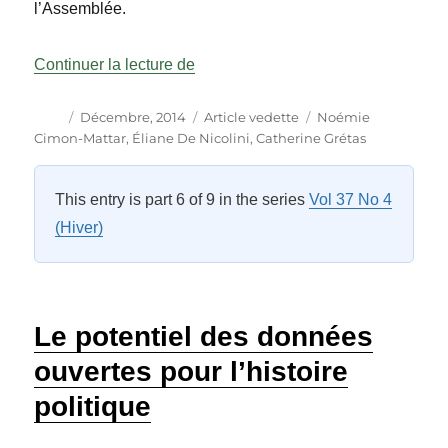
l’Assemblée.
« L’Assemblée nationale du Québec
Continuer la lecture de
Auteur
Publié
Catégories
Étiquettes
Décembre, 2014
Article vedette
Noémie
le
Cimon-Mattar
,
Éliane De Nicolini
,
Catherine Grétas
This entry is part 6 of 9 in the series
Vol 37 No 4
(Hiver)
Le potentiel des données
ouvertes pour l’histoire
politique