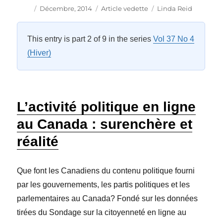
Auteur
Publié
Catégories
Étiquettes
Décembre, 2014
Article vedette
Linda Reid
le
This entry is part 2 of 9 in the series
Vol 37 No 4
(Hiver)
L’activité politique en ligne
au Canada : surenchère et
réalité
Que font les Canadiens du contenu politique fourni
par les gouvernements, les partis politiques et les
parlementaires au Canada? Fondé sur les données
tirées du Sondage sur la citoyenneté en ligne au