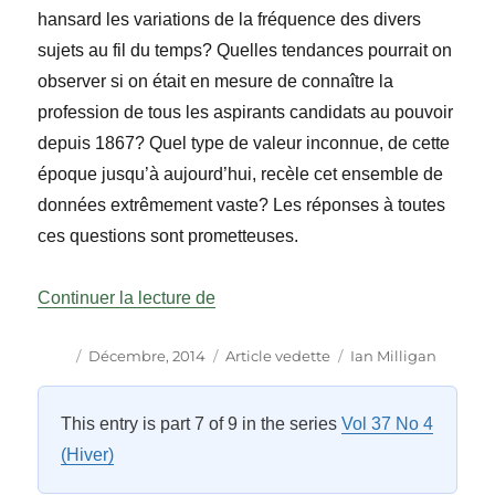
hansard les variations de la fréquence des divers
sujets au fil du temps? Quelles tendances pourrait on
observer si on était en mesure de connaître la
profession de tous les aspirants candidats au pouvoir
depuis 1867? Quel type de valeur inconnue, de cette
époque jusqu’à aujourd’hui, recèle cet ensemble de
données extrêmement vaste? Les réponses à toutes
ces questions sont prometteuses.
« Le potentiel des données ouvertes 
Continuer la lecture de
Auteur
Publié
Catégories
Étiquettes
Décembre, 2014
Article vedette
Ian Milligan
le
This entry is part 7 of 9 in the series
Vol 37 No 4
(Hiver)