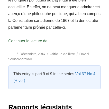
les origines politiques du pays, qui a été bien
accueillie. En effet, on ne peut manquer d’admirer cet
aperçu d’une philosophe politique, qui a bien compris
la Constitution canadienne de 1867 et la démocratie
parlementaire prônée par celle-ci.
« Sur les rayons Vol 37 No 4 »
Continuer la lecture de
Auteur
Publié
Catégories
Étiquettes
Décembre, 2014
Critique de livre
David
le
Schneiderman
This entry is part 9 of 9 in the series
Vol 37 No 4
(Hiver)
Rapports législatifs