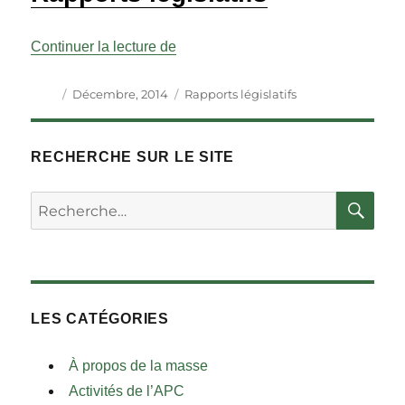
« Rapports législatifs Vol 37 No 4 »
Continuer la lecture de
Auteur
Publié
Catégories
Décembre, 2014
Rapports législatifs
le
RECHERCHE SUR LE SITE
RE
Rechercher :
LES CATÉGORIES
À propos de la masse
Activités de l’APC