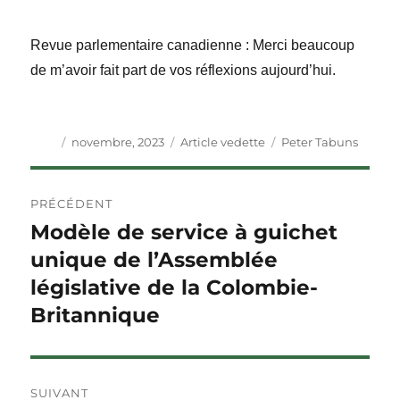
Revue parlementaire canadienne
: Merci beaucoup
de m’avoir fait part de vos réflexions aujourd’hui.
Auteur
Publié
Catégories
Étiquettes
novembre, 2023
Article vedette
Peter Tabuns
le
Navigation
PRÉCÉDENT
de
Modèle de service à guichet
Article
précédent :
unique de l’Assemblée
l'article
législative de la Colombie-
Britannique
SUIVANT