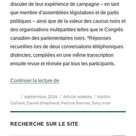
discuter de leur expérience de campagne – en tant
que membre d’assemblées législatives et de partis
politiques – ainsi que de la valeur des caucus noirs et
des organisations multipartites telles que le Congrès
canadien des parlementaires noirs.
*Réponses
recueillies lors de deux conversations téléphoniques
distinctes, compilées en une même transcription
ensuite revue et révisée par tous les participants.
« Atteindre une masse critique : ta
Continuer la lecture de
Auteur
Publié
Catégories
Étiquettes
septembre, 2024
Article vedette
Kaitlin
le
Gallant
,
David Shepherd
,
Patrice Barnes
,
Tony Ince
RECHERCHE SUR LE SITE