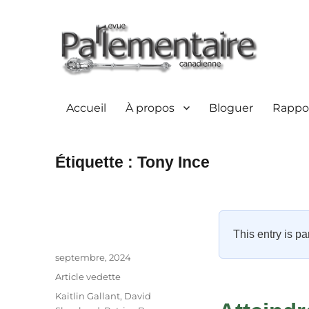
Accueil
À propos
Bloguer
Rappor
Étiquette :
Tony Ince
This entry is pa
Auteur
Publié
septembre, 2024
le
Catégories
Article vedette
Étiquettes
Kaitlin Gallant
,
David