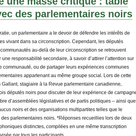
e une masse critique :
table
ec des parlementaires noirs
tie, un parlementaire a le devoir de défendre les intérêts de
es vivant dans sa circonscription. Cependant, les députés
communautés au-delà de leur circonscription se retrouvent
ne responsabilité secondaire, à savoir d’attirer l’attention sur
ette communauté, ou de partager leurs expériences communes
lementaires appartenant au même groupe social. Lors de cette
in Gallant, stagiaire à la Revue parlementaire canadienne,
trois députés noirs pour discuter de leur expérience de campagn
re d’assemblées législatives et de partis politiques – ainsi que
ucus noirs et des organisations multipartites telles que le
des parlementaires noirs.
*Réponses recueillies lors de deux
éphoniques distinctes, compilées en une même transcription
visée par tous les participants.