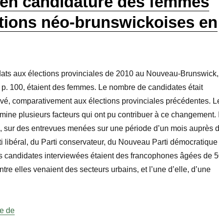
 en candidature des femmes
ctions néo-brunswickoises en
dats aux élections provinciales de 2010 au Nouveau-Brunswick,
0 p. 100, étaient des femmes. Le nombre de candidates était
vé, comparativement aux élections provinciales précédentes. L
amine plusieurs facteurs qui ont pu contribuer à ce changement. I
e, sur des entrevues menées sur une période d’un mois auprès 
i libéral, du Parti conservateur, du Nouveau Parti démocratique
Les candidates interviewées étaient des francophones âgées de 
ntre elles venaient des secteurs urbains, et l’une d’elle, d’une
« La mise en candidature des femmes aux élections néo-b
re de