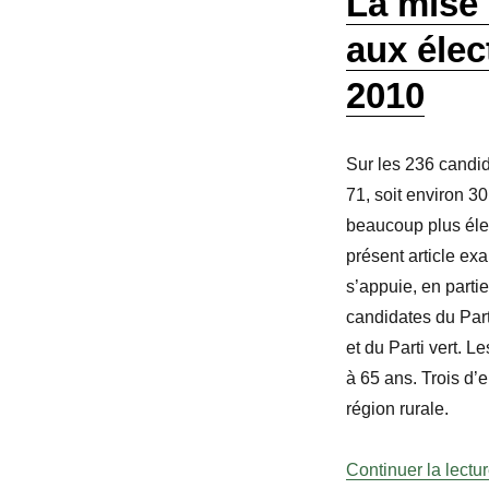
La mise
aux éle
2010
Sur les 236 candi
71, soit environ 3
beaucoup plus éle
présent article ex
s’appuie, en parti
candidates du Part
et du Parti vert. 
à 65 ans. Trois d’e
région rurale.
Continuer la lectu