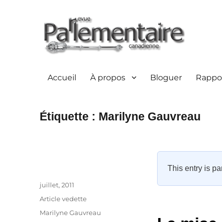
Accueil
À propos
Bloguer
Rappor
Étiquette :
Marilyne Gauvreau
This entry is pa
Auteur
Publié
juillet, 2011
le
Catégories
Article vedette
Étiquettes
Marilyne Gauvreau