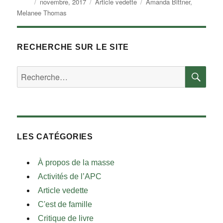
Auteur
Publié
Catégories
Étiquettes
novembre, 2017
Article vedette
Amanda Bittner
,
le
Melanee Thomas
RECHERCHE SUR LE SITE
RE
Rechercher :
LES CATÉGORIES
À propos de la masse
Activités de l’APC
Article vedette
C'est de famille
Critique de livre